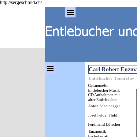
http://sergeschmid.ch/
Direkt zum Seiteninhalt
Menü überspringen
Menü überspringen
Carl Robert Enzm
Entlebucher Tonarchiv
Gesammelte
Entlebucher Musik
CD Aufnahmen mit
alter Entlebucher
Musik ab
Anton Scheidegger
Schellackplatten-
Schallplatten-
Josef Felder Flühli
Tonbändern
Ferdinand Lötscher
Tanzmusik
Escholzmatt