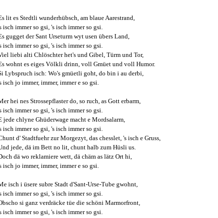
Es lit es Stedtli wunderhübsch, am blaue Aarestrand,
's isch immer so gsi, 's isch immer so gsi.
Es gugget der Sant Urseturm wyt usen übers Land,
's isch immer so gsi, 's isch immer so gsi.
Viel liebi alti Chlöschter het's und Gibel, Türm und Tor,
Es wohnt es eiges Völkli drinn, voll Gmüet und voll Humor.
Si Lybspruch isch: Wo's gmüetli goht, do bin i au derbi,
's isch jo immer, immer, immer e so gsi.
Mer hei nes Strossepflaster do, so ruch, as Gott erbarm,
's isch immer so gsi, 's isch immer so gsi.
E jede chlyne Ghüderwage macht e Mordsalarm,
's isch immer so gsi, 's isch immer so gsi.
Chunt d' Stadtfuehr zur Morgezyt, das chesslet, 's isch e Gruss,
Und jede, dä im Bett no lit, chunt halb zum Hüsli us.
Doch dä wo reklamiere wett, dä chäm as lätz Ort hi,
's isch jo immer, immer, immer e so gsi.
Me isch i üsere subre Stadt d'Sant-Urse-Tube gwohnt,
's isch immer so gsi, 's isch immer so gsi.
Obscho si ganz verdräcke tüe die schöni Marmorfront,
's isch immer so gsi, 's isch immer so gsi.