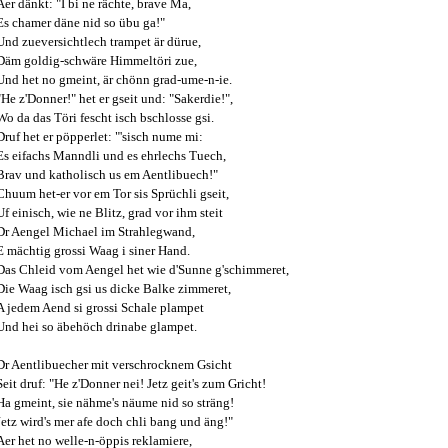
Aer dänkt: "I bi ne rächte, brave Ma,
Es chamer däne nid so übu ga!"
Und zueversichtlech trampet är dürue,
Däm goldig-schwäre Himmeltöri zue,
Und het no gmeint, är chönn grad-ume-n-ie.
"He z'Donner!" het er gseit und: "Sakerdie!",
Wo da das Töri fescht isch bschlosse gsi.
Druf het er pöpperlet: "'sisch nume mi:
Es eifachs Manndli und es ehrlechs Tuech,
Brav und katholisch us em Aentlibuech!"
Chuum het-er vor em Tor sis Sprüchli gseit,
Uf einisch, wie ne Blitz, grad vor ihm steit
Dr Aengel Michael im Strahlegwand,
E mächtig grossi Waag i siner Hand.
Das Chleid vom Aengel het wie d'Sunne g'schimmeret,
Die Waag isch gsi us dicke Balke zimmeret,
A jedem Aend si grossi Schale plampet
Und hei so äbehöch drinabe glampet.
Dr Aentlibuecher mit verschrocknem Gsicht
Seit druf: "He z'Donner nei! Jetz geit's zum Gricht!
Ha gmeint, sie nähme's näume nid so sträng!
Jetz wird's mer afe doch chli bang und äng!"
Aer het no welle-n-öppis reklamiere,