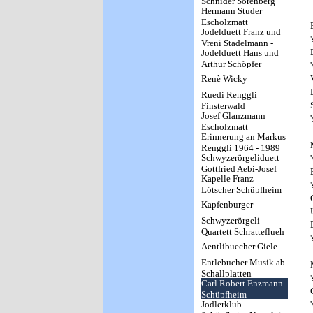
Schnider Sörenberg
Hermann Studer
Escholzmatt
Jodelduett Franz und
Vreni Stadelmann -
Jodelduett Hans und
Kapelle Paradisio
Arthur Schöpfer
Renè Wicky
Ruedi Renggli
Finsterwald
Josef Glanzmann
Escholzmatt
Erinnerung an Markus
Renggli 1964 - 1989
Schwyzerörgeliduett
Gottfried Aebi-Josef
Kapelle Franz
Lötscher (Zollbrück-
Lötscher Schüpfheim
Schärlig)
Kapfenburger
Schwyzerörgeli-
Quartett Schratteflueh
Marbach
Aentlibuecher Giele
Entlebucher Musik ab
Schallplatten
Carl Robert Enzmann
Schüpfheim
Jodlerklub