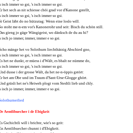
's isch immer so gsi, 's isch immer so gsi.
Er het sech as nit schiesse chöi grad vor d'Kanone gstellt,
's isch immer so gsi, 's isch immer so gsi.
Si Geist läbt do no hützutag: Wenn eine loslo will.
So stoht me-n-em vor's Kanonerohr und seit: Bisch du schön still.
Das gieng jo gäge Wängigeist, wo dänksch de du au hi?
's isch jo immer, immer, immer e so gsi.
Scho mänge het vo Solothurn liechthärzig Abschied gno,
's isch immer so gsi, 's isch immer so gsi.
Es het ne dunkt, er müess i d'Wält, es bhalt ne nümme do,
's isch immer so gsi, 's isch immer so gsi.
Und dusse i der grosse Wält, da het ne-n-öppis gstört:
Er het am Obe und im Traum d'Sant-Urse-Glogge ghört.
Und grüsli het ne's Heiweh plogt vom Stedtli lieb und chly.
's isch jo immer, immer, immer e so gsi.
Solothurnerlied
Dr Aentlibuecher i dr Ebigkeit
Es Gschichtli will i brichte, wie's so geit:
En Aentlibuecher chunnt i d'Ebigkeit.