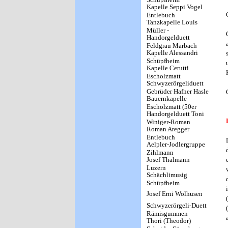
Kapelle Seppi Vogel
Entlebuch
Tanzkapelle Louis
Müller -
Handorgelduett
Ländlerkapelle
Feldgrau Marbach
Sunneschyn Marbach
Kapelle Alessandri
Schüpfheim
Kapelle Cerutti
Escholzmatt
Schwyzerörgeliduett
Gebrüder Hafner Hasle
Bauernkapelle
LU
Escholzmatt (50er
Handorgelduett Toni
Jahre)
Winiger-Roman
Roman Aregger
Aregger Geiss
Entlebuch
Aelpler-Jodlergruppe
Zihlmann
Josef Thalmann
Luzern
Schächlimusig
Schüpfheim
Josef Erni Wolhusen
Schwyzerörgeli-Duett
Rämisgummen
Thori (Theodor)