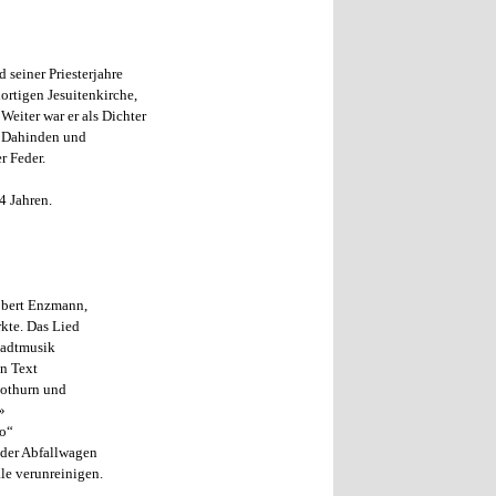
 seiner Priesterjahre
ortigen Jesuitenkirche,
Weiter war er als Dichter
us Dahinden und
r Feder.
4 Jahren.
obert Enzmann,
kte. Das Lied
Stadtmusik
n Text
lothurn und
»
so“
 der Abfallwagen
le verunreinigen.