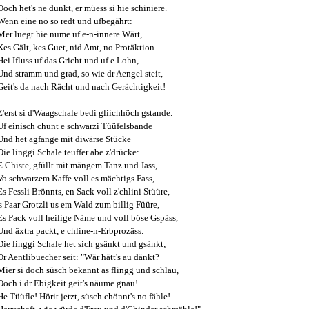
Doch het's ne dunkt, er müess si hie schiniere.
Wenn eine no so redt und ufbegährt:
Mer luegt hie nume uf e-n-innere Wärt,
Kes Gält, kes Guet, nid Amt, no Protäktion
Hei Ifluss uf das Gricht und uf e Lohn,
Und stramm und grad, so wie dr Aengel steit,
Geit's da nach Rächt und nach Gerächtigkeit!
Z'erst si d'Waagschale bedi gliichhöch gstande.
Uf einisch chunt e schwarzi Tüüfelsbande
Und het agfange mit diwärse Stücke
Die linggi Schale teuffer abe z'drücke:
E Chiste, gfüllt mit mängem Tanz und Jass,
Vo schwarzem Kaffe voll es mächtigs Fass,
Es Fessli Brönnts, en Sack voll z'chlini Stüüre,
's Paar Grotzli us em Wald zum billig Füüre,
Es Pack voll heilige Näme und voll böse Gspäss,
Und äxtra packt, e chline-n-Erbprozäss.
Die linggi Schale het sich gsänkt und gsänkt;
Dr Aentlibuecher seit: "Wär hätt's au dänkt?
Mier si doch süsch bekannt as flingg und schlau,
Doch i dr Ebigkeit geit's näume gnau!
He Tüüfle! Hörit jetzt, süsch chönnt's no fähle!