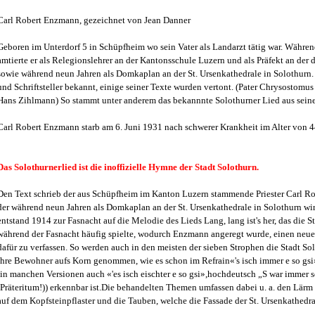
Carl Robert
Enzmann, gezeichnet von Jean Danner
Geboren im Unterdorf 5 in Schüpfheim wo sein Vater als Landarzt tätig war. Während
amtierte er als Relegionslehrer an der Kantonsschule Luzern und als Präfekt an der d
sowie
während neun Jahren
als Domkaplan an der
St. Ursenkathedrale in Solothurn. 
und Schriftsteller bekannt, einige seiner Texte wurden vertont. (Pater Chrysostom
Hans Zihlmann)
So stammt unter anderem das bekannnte Solothurner Lied aus seine
Carl Robert Enzmann starb am 6. Juni 1931 nach schwerer Krankheit im Alter von 4
Das Solothurnerlied ist die inoffizielle Hymne der Stadt Solothurn.
Den Text schrieb der aus Schüpfheim im Kanton Luzern stammende Priester Carl R
der während neun Jahren als Domkaplan an der St. Ursenkathedrale in Solothurn wir
entstand 1914 zur Fasnacht auf die Melodie des Lieds Lang, lang ist's her, das die 
während der Fasnacht häufig spielte, wodurch Enzmann angeregt wurde, einen neue
dafür zu verfassen. So werden auch in den meisten der sieben Strophen die Stadt So
ihre Bewohner aufs Korn genommen, wie es schon im Refrain«'s isch immer e so gsi
(in manchen Versionen auch «'es isch eischter e so gsi»,hochdeutsch „S war immer 
(Präteritum!)) erkennbar ist.Die behandelten Themen umfassen dabei u. a. den Lärm
auf dem Kopfsteinpflaster und die Tauben, welche die Fassade der St. Ursenkathedra