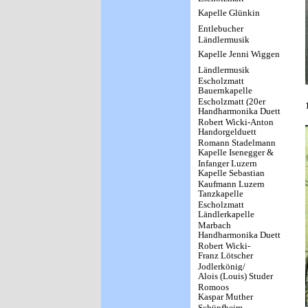
Kapelle Glünkin
Entlebucher
Ländlermusik
Kapelle Jenni Wiggen
Ländlermusik
Escholzmatt
Bauernkapelle
Escholzmatt (20er
Handharmonika Duett
Jahre)
Robert Wicki-Anton
Handorgelduett
Thalmann
Romann Stadelmann
Escholzmatt
Kapelle Isenegger &
& Edy Erni Zürich
Infanger Luzern
Kapelle Sebastian
Kaufmann Luzern
Tanzkapelle
Escholzmatt
Ländlerkapelle
Marbach
Handharmonika Duett
Robert Wicki-
Franz Lötscher
Hermann Kaufmann
Jodlerkönig/
Escholzmatt
Alois (Louis) Studer
Jodlerklub Edelweiss
Romoos
Luzern
Kaspar Muther
Schüpfheim