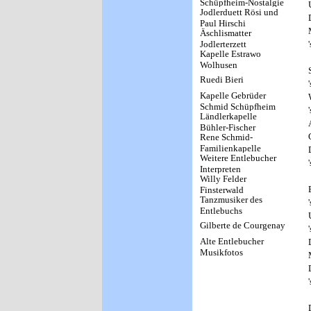
Schüpfheim-Nostalgie
Jodlerduett Rösi und
Paul Hirschi
Äschlismatter
Jodlerterzett
Kapelle Estrawo
Wolhusen
Ruedi Bieri
Kapelle Gebrüder
Schmid Schüpfheim
Ländlerkapelle
Bühler-Fischer
Rene Schmid-
Wolhusen
Familienkapelle
Weitere Entlebucher
Schmid
Interpreten
Willy Felder
Finsterwald
Tanzmusiker des
Entlebuchs
Gilberte de Courgenay
Alte Entlebucher
Musikfotos