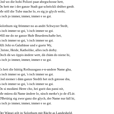
Und wo die hohi Polizei paar abegschosse hett,
Do hett me i der ganze Stadt gar schröckli drüber gredt.
Me söll die Tube mache lo, es sig jo glych wohi,
's isch jo immer, immer, immer e so gsi.
Solothurn sig frömmer no as andri Schwyzer Stedt,
's isch immer so gsi, 's isch immer so gsi.
Will me do ne ganze Hufe Bruederschafte het,
's isch immer so gsi, 's isch immer so gsi.
Alli Johr es Galafrässe und e guete Wy,
Christe, Heide, Katholike, alles isch derby.
Doch dä wo öppis ändere wett, dä chäm do niene hi,
's isch jo immer, immer, immer e so gsi.
Es hett die hüttig Rothuusgass e-n-andere Name gha,
's isch immer so gsi, 's isch immer so gsi.
Und niemer i däm ganze Stedtli het sich gstosse dra,
's isch immer so gsi, 's isch immer so gsi.
Do si modärni Herre cho, hei gseit das passi nit,
Me müess dä Name ändere lo, süsch merke's jo de d'Lüt.
D'Betütig sig zwor ganz die glych, der Name nur fall hi,
's isch jo immer, immer, immer e so gsi.
Der Wängi gilt in Solothurn mit Rächt as Landesheld,