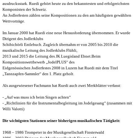
ausdrucksstark. Ruedi gehört heute zu den bekanntesten und erfolgreichsten
Komponisten der Schweiz.
An Jodlerfesten zählen seine Kompositionen zu den am häufigsten gewählten
Wettvorträge.
Im Januar 2000 hat Ruedi eine neue Herausforderung übernommen. Er wurde
Dirigent des Jodlerklubs
Schibichörli Entlebuch. Zugleich übernahm er von 2005 bis 2010 die
musikalische Leitung des Jodlerklubs Flühli,
2013 und 2015 die Leitung des JK Luegisland Ebnet.Beim
Kompositionswettbewerb „JodelPLUS“ des
Eidgenössischen Jodlerfestes 2008 in Luzern hat Ruedi mit dem Titel
„Tannzapfen-Sammler“ den 1. Platz geholt.
Als ausgewiesener Fachmann hat Ruedi auch zwei Merkblätter verfasst:
- „Auf was muss ich beim Singen achten“
- „Richtlinien für die Instrumentalbegleitung im Jodelgesang“ (zusammen mit
Willi Valotti)
Die wichtigsten Stationen seiner bisherigen musikalischen Tätigkeit:
1968 – 1986 Trompeter in der Musikgesellschaft Finsterwald