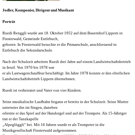
Jodler, Komponist, Dirigent und Musikant
Porträt
Ruedi Renggli wurde am 18. Oktober 1952 auf dem Bauernhof Lippern in
Finsterwald, Gemeinde Entlebuch,
geboren. In Finsterwald besuchte er die Primarschule, anschliessend in
Entlebuch die Sekundarschule.
Nach der Schulzeit arbeitete Ruedi drei Jahre auf einem Landwirtschaftsbetrieb
in Inwil. Von 1970 bis 1978 war
er
als Lastwagenchauffeur beschäftigt. Im Jahre 1978 konnte er den elterlichen
Landwirtschaftsbetrieb Lippern übernehmen.
Ruedi ist verheiratet und Vater von vier Kindern.
Seine musikalische Laufbahn begann er bereits in der Schulzeit. Seine Mutter
unterwies ihn im Singen, daneben
erlernte er das Spiel auf der Handorgel und auf der Trompete. Als 15-Jähriger
trat er der Tanzkapelle
„Alpeglöggli“
bei.
Mit 16 Jahren wurde er als Trompeter in die
Musikgesellschaft Finsterwald aufgenommen.