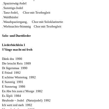
. Spazierwäg-Jodel
. Sunntigs-Jodel
. Tanz-Jodel, Chor mit Textbegleit
. Waldhüsler
. Waudspaziergang, Chor mit Soloklarinette
. Wiehnachts-Stimmig Chor mit Textbegleit
Solo- und Duettlieder
Liederbüchlein 1
S’Singe macht mi froh
Dänk dra 1990
Die letscht Reis 1989
Dr Jägersmaa 1990
E Fründ 1992
E schöne Wintertag 1992
E Sunntig 1991
E Sunnetag 1986
En Abe bis zum z’Morge 1982
Es Älpli 1984
Heubode – Jodel (Naturjodel) 1992
Ich wett nid meh 1992