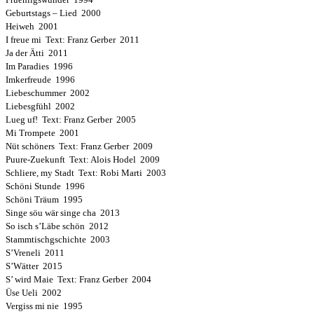
Geburtstags – Lied 2000
Heiweh 2001
I freue mi Text: Franz Gerber 2011
Ja der Ätti 2011
Im Paradies 1996
Imkerfreude 1996
Liebeschummer 2002
Liebesgfühl 2002
Lueg uf! Text: Franz Gerber 2005
Mi Trompete 2001
Nüt schöners Text: Franz Gerber 2009
Puure-Zuekunft Text: Alois Hodel 2009
Schliere, my Stadt Text: Robi Marti 2003
Schöni Stunde 1996
Schöni Träum 1995
Singe söu wär singe cha 2013
So isch s’Läbe schön 2012
Stammtischgschichte 2003
S’Vreneli 2011
S’Wätter 2015
S’ wird Maie Text: Franz Gerber 2004
Üse Ueli 2002
Vergiss mi nie 1995