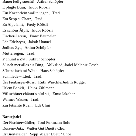
Bauer ledig suecht! Arthur Schöpfer
E plagte Buur, Isidor Röösli
Ein Knechtlein wollte jagen, Trad.
Em Sepp si Chatz, Trad.
En Alpefahrt, Fredy Röösli
Es schöns Älpli, Isidor Röösli
Fischer-Latein, Franz Baumeler
I de Edelwyss, Jakob Ummel
Jodlers-Zyt, Arthur Schöpfer
Muttersegen, Trad.
s’ chund ä Zyt, Arthur Schöpfer
S‘ isch mer alles eis Ding, Volkslied, Jodel Melanie Oesch
S’Jutze isch mi Wäut, Hans Schöpfer
Schmiede – Lied, Trad.
Üsi Freibärger-Ross, Ruth Wäschle/Judith Rogger
Uf em Bänkli, Heinz Zihlmann
Viil schöner chännt’s nüd sii, Ernst Jakober
Warmes Wasser, Trad.
Zur letschte Rueh, Edi Ulmi
Naturjodel
Der Fischterwäldler, Toni Portmann Solo
Dossen–Jutz, Walter Gut Duett / Chor
Dr Breitäfälder, Sepp Vogler Duett / Chor