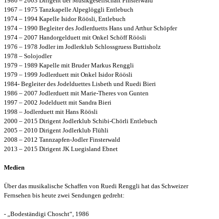
1986 – 2003 Dirigent der Musikgesellschaft Finsterwald
1967 – 1975 Tanzkapelle Alpeglöggli Entlebuch
1974 – 1994 Kapelle Isidor Röösli, Entlebuch
1974 – 1990 Begleiter des Jodlerduetts Hans und Arthur Schöpfer
1974 – 2007 Handorgelduett mit Onkel Schöff Röösli
1976 – 1978 Jodler im Jodlerklub Schlossgruess Buttisholz
1978 – Solojodler
1979 – 1989 Kapelle mit Bruder Markus Renggli
1979 – 1999 Jodlerduett mit Onkel Isidor Röösli
1984- Begleiter des Jodelduettes Lisbeth und Ruedi Bieri
1986 – 2007 Jodlerduett mit Marie-Theres von Gunten
1997 – 2002 Jodelduett mit Sandra Bieri
1998 – Jodlerduett mit Hans Röösli
2000 – 2015 Dirigent Jodlerklub Schibi-Chörli Entlebuch
2005 – 2010 Dirigent Jodlerklub Flühli
2008 – 2012 Tannzapfen-Jodler Finsterwald
2013 – 2015 Dirigent JK Luegisland Ebnet
Medien
Über das musikalische Schaffen von Ruedi Renggli hat das Schweizer
Fernsehen bis heute zwei Sendungen gedreht:
- „Bodeständigi Choscht“, 1986