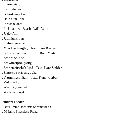
. E Sunnetag
. Freud dra ha
. Geburtstags-Lied
. Holz zum Läbe
. I wüsche dier
. Im Paradies, Bearb.: Willi Valotti
. Ja der Ätti
. Jubiläums-Tag
. Liebeschummer
. Mier Baarbürgler, Text: Hans Bucher
. Schliere, my Stadt, Text: Robi Marti
. Schöni Stunde
. Schwiizerjodugsang
. Sennemeitschi’s Lied, Text: Hans Stalder
. Singe söu wär singe cha
. s’ Sunntigsplätzli, Text: Franz: Gerber
. Veränderig
. Wie d’Zyt vergeit
. Wiehnachtszyt
Andere Lieder
. Der Himmel isch mis Sommerdach
. 50 Jahre Stressless-Franz