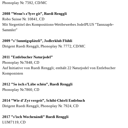
Phonoplay Nr. 7592, CD/MC
2008 ”Wenn’s z’fyre git”, Ruedi Renggli
Robo Suisse Nr. 10841, CD
Mit Siegertitel des Kompositions-Wettbewerbes JodelPLUS “Tannzapfe-
Sammler”
2009 ”s’ Sunntigsplätzli”, Jodlerklub Flühli
Dirigent Ruedi Renggli, Phonoplay Nr. 7772, CD/MC
2011 ”Entlebucher Naturjodel”
Phonoplay Nr.7848, CD
Auf Initiative von Ruedi Renggli; enthält 22 Naturjodel von Entlebucher
Komponisten
2012 ”So isch s’Läbe schön”, Ruedi Renggli
Phonoplay Nr.7860, CD
2014 ”Wie d’ Zyt vergeit”, Schibi-Chörli Entlebuch
Dirigent Ruedi Renggli, Phonoplay Nr. 7924, CD
2017 ”s’isch Wochenändi” Ruedi Renggli
LUM7119, CD