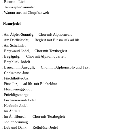
. Risotto - Lied
. Tannzapfe-Sammler
. Warum tuet mi Chopf so weh
Naturjodel
. Am Älpler-Sunntig, Chor mit Alphornsolo
. Am Dörflifäscht, Begleit mit Blasmusik ad lib.
. Am Schafmärt
. Bärgwaud-Jodel, Chor mit Textbegleit
. Begägnig, Chor mit Alphornquartett
. Bergblick-Jödeli
. Bsuech im Äueggli, Chor mit Alphornsolo und Text
. Chrüztosse-Jutz
. Fäschthütte-Juz
. First-Juz, ad lib. mit Büchelduo
. Flöschenegg-Jodu
. Früehligsmorge
. Fuchserewaud-Jodel
. Heubode-Jodel
. Im Äntletal
. Im Äntlibuech, Chor mit Textbegleit
. Jodler-Stimmig
. Lob und Dank, Religiöser Jodel