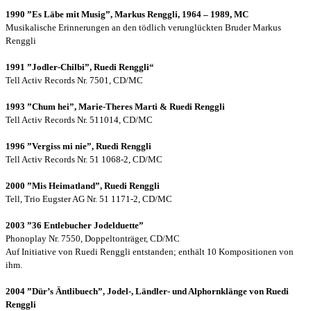
1990 ”Es Läbe mit Musig”, Markus Renggli, 1964 – 1989, MC
Musikalische Erinnerungen an den tödlich verunglückten Bruder Markus
Renggli
1991 ”Jodler-Chilbi”, Ruedi Renggli“
Tell Activ Records Nr. 7501, CD/MC
1993 ”Chum hei”, Marie-Theres Marti & Ruedi Renggli
Tell Activ Records Nr. 511014, CD/MC
1996 ”Vergiss mi nie”, Ruedi Renggli
Tell Activ Records Nr. 51 1068-2, CD/MC
2000 ”Mis Heimatland”, Ruedi Renggli
Tell, Trio Eugster AG Nr. 51 1171-2, CD/MC
2003 ”36 Entlebucher Jodelduette”
Phonoplay Nr. 7550, Doppeltonträger, CD/MC
Auf Initiative von Ruedi Renggli entstanden; enthält 10 Kompositionen von
ihm.
2004 ”Dür’s Äntlibuech”, Jodel-, Ländler- und Alphornklänge von Ruedi
Renggli