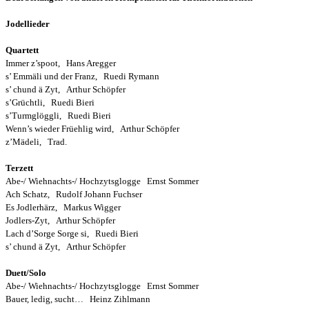
Jodellieder
Quartett
Immer z’spoot, Hans Aregger
s’ Emmäli und der Franz, Ruedi Rymann
s’ chund ä Zyt, Arthur Schöpfer
s’Grüchtli, Ruedi Bieri
s’Turmglöggli, Ruedi Bieri
Wenn’s wieder Früehlig wird, Arthur Schöpfer
z’Mädeli, Trad.
Terzett
Abe-/ Wiehnachts-/ Hochzytsglogge Ernst Sommer
Ach Schatz, Rudolf Johann Fuchser
Es Jodlerhärz, Markus Wigger
Jodlers-Zyt, Arthur Schöpfer
Lach d’Sorge Sorge si, Ruedi Bieri
s’ chund ä Zyt, Arthur Schöpfer
Duett/Solo
Abe-/ Wiehnachts-/ Hochzytsglogge Ernst Sommer
Bauer, ledig, sucht… Heinz Zihlmann