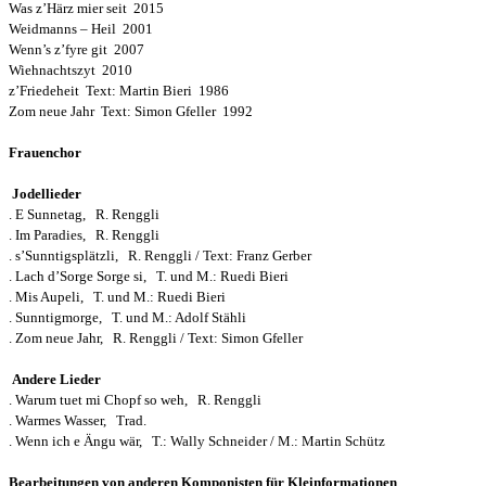
Was z’Härz mier seit 2015
Weidmanns – Heil 2001
Wenn’s z’fyre git 2007
Wiehnachtszyt 2010
z’Friedeheit Text: Martin Bieri 1986
Zom neue Jahr Text: Simon Gfeller 1992
Frauenchor
Jodellieder
. E Sunnetag, R. Renggli
. Im Paradies, R. Renggli
. s’Sunntigsplätzli, R. Renggli / Text: Franz Gerber
. Lach d’Sorge Sorge si, T. und M.: Ruedi Bieri
. Mis Aupeli, T. und M.: Ruedi Bieri
. Sunntigmorge, T. und M.: Adolf Stähli
. Zom neue Jahr, R. Renggli / Text: Simon Gfeller
Andere Lieder
. Warum tuet mi Chopf so weh, R. Renggli
. Warmes Wasser, Trad.
. Wenn ich e Ängu wär, T.: Wally Schneider / M.: Martin Schütz
Bearbeitungen von anderen Komponisten für Kleinformationen