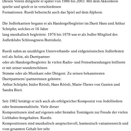
Diesen
Verein
dirigierte er später von 1986 bis 2003. Mit dem Akkordeon
spielte und spielt er in verschiedenen
Formationen.
Ruedi beherrscht auch das Spiel auf dem Alphorn.
Die Jodlerkarriere begann er als Handorgelbegleiter im Duett Hans und Arthur
Schöpfer, welches er 16 Jahre
lang
musikalisch begleitete. 1976 bis 1978 war er als Jodler Mitglied des
Jodlerklubs Schlossgruess Buttisholz.
Ruedi nahm an unzähligen Unterverbands- und eidgenössischen Jodlerfesten
teil als Solist, als Duettpartner
oder
als Handorgelbegleiter. In vielen Radio- und Fernsehsendungen brillierte
er mit seiner wunderschönen
Stimme
oder
als Musikant oder Dirigent. Zu seinen bekanntesten
Duettpartnern/-partnerinnen gehören:
Arthur Schöpfer,
Isidor Röösli, Hans Röösli, Marie-Theres von Gunten und
Sandra Bieri.
Seit 1982 betätigt er sich auch als erfolgreicher Komponist von Jodelliedern
oder Instrumentaltiteln. Viele dieser
Kompositionen sind auf eigenen oder fremden Tonträgern zur Freude der vielen
Liebhaber festgehalten. Ruedis
Kompositionen sind musikalisch anspruchsvoll, harmonisch variantenreich und
vom gesamten Gehalt her sehr