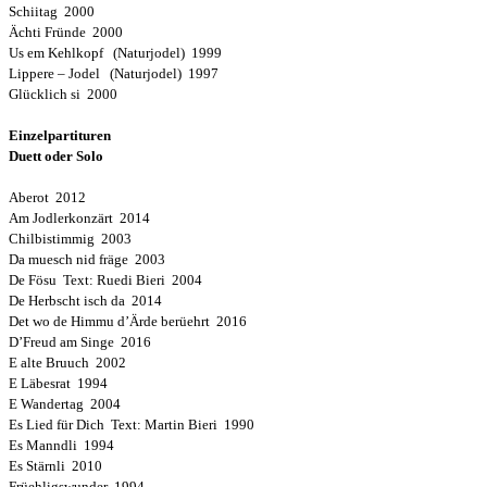
Schiitag 2000
Ächti Fründe 2000
Us em Kehlkopf (Naturjodel) 1999
Lippere – Jodel (Naturjodel) 1997
Glücklich si 2000
Einzelpartituren
Duett oder Solo
Aberot 2012
Am Jodlerkonzärt 2014
Chilbistimmig 2003
Da muesch nid fräge 2003
De Fösu Text: Ruedi Bieri 2004
De Herbscht isch da 2014
Det wo de Himmu d’Ärde berüehrt 2016
D’Freud am Singe 2016
E alte Bruuch 2002
E Läbesrat 1994
E Wandertag 2004
Es Lied für Dich Text: Martin Bieri 1990
Es Manndli 1994
Es Stärnli 2010
Früehligswunder 1994