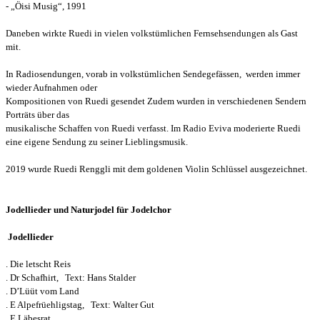
- „Öisi Musig“, 1991
Daneben wirkte Ruedi in vielen volkstümlichen Fernsehsendungen als Gast
mit.
In Radiosendungen, vorab in volkstümlichen Sendegefässen, werden immer
wieder Aufnahmen oder
Kompositionen von Ruedi gesendet Zudem wurden in verschiedenen Sendern
Porträts über das
musikalische Schaffen von Ruedi verfasst. Im Radio Eviva moderierte Ruedi
eine eigene Sendung zu seiner Lieblingsmusik.
2019 wurde Ruedi Renggli mit dem goldenen Violin Schlüssel ausgezeichnet.
Jodellieder und Naturjodel für Jodelchor
Jodellieder
. Die letscht Reis
. Dr Schafhirt, Text: Hans Stalder
. D’Lüüt vom Land
. E Alpefrüehligstag, Text: Walter Gut
. E Läbesrat