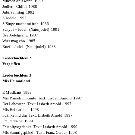
Muesch druf warte 1989
Jodler – Chilbi 1988
Jubiläumstag 1992
S’Jödele 1993
S’Singe macht mi froh 1986
Schybi – Jodel (Naturjodel) 1991
Üse Jodelgsang 1987
Wies mag cho 1985
Ruef – Jodel (Naturjodel) 1988
Liederbüchlein 2
Vergriffen
Liederbüchlein 3
Mis Heimatland
E Musikant 1999
Mis Primeli im Garte Text: Lisbeth Arnold 1997
Der Läbessinn Text: Lisbeth Arnold 1997
Mis Heimatland 1998
I dänke nid dra Text: Lisbeth Arnold 1997
Freud dra ha 1999
Früehligsgedanke Text: Lisbeth Arnold 1999
Mis Sunntigsplätzli Text: Franz Gerber 1998