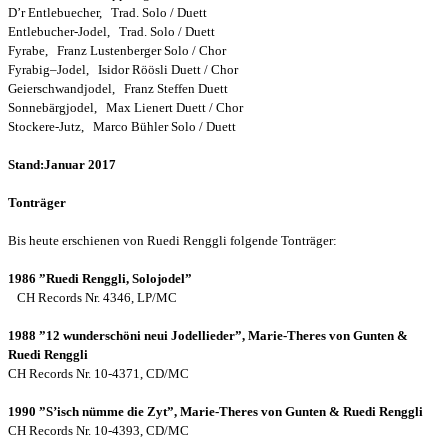
D’r Entlebuecher, Trad. Solo / Duett
Entlebucher-Jodel, Trad. Solo / Duett
Fyrabe, Franz Lustenberger Solo / Chor
Fyrabig–Jodel, Isidor Röösli Duett / Chor
Geierschwandjodel, Franz Steffen Duett
Sonnebärgjodel, Max Lienert Duett / Chor
Stockere-Jutz, Marco Bühler Solo / Duett
Stand:Januar 2017
Tonträger
Bis heute erschienen von Ruedi Renggli folgende Tonträger:
1986 ”Ruedi Renggli, Solojodel”
CH Records Nr. 4346, LP/MC
1988 ”12 wunderschöni neui Jodellieder”, Marie-Theres von Gunten &
Ruedi Renggli
CH Records Nr. 10-4371, CD/MC
1990 ”S’isch nümme die Zyt”, Marie-Theres von Gunten & Ruedi Renggli
CH Records Nr. 10-4393, CD/MC