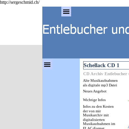
http://sergeschmid.ch/
Direkt zum Seiteninhalt
Menü überspringen
Menü überspringen
Schellack CD 1
CD Archiv Entlebucher
Alte Musikaufnahmen
als digitale mp3 Datei
Neues Angebot
Wichtige Infos
Infos zu den Kosten
der von mir
Musikarchiv mit
hergestellten CDs
digitalisierten
Musikaufnahmen im
analogen
FLAC-Format
Volksmusiktonträgern