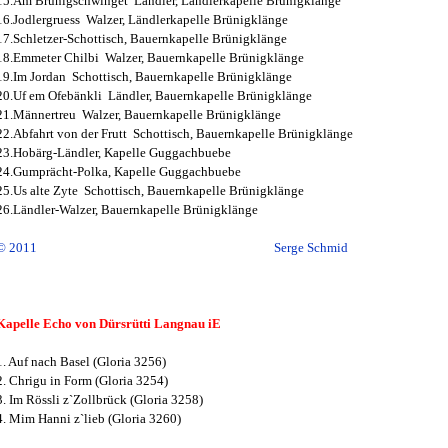
15.Am Brünigschwinget Ländler, Ländlerkapelle Brünigklänge
16.Jodlergruess Walzer, Ländlerkapelle Brünigklänge
17.Schletzer-Schottisch, Bauernkapelle Brünigklänge
18.Emmeter Chilbi Walzer, Bauernkapelle Brünigklänge
19.Im Jordan Schottisch, Bauernkapelle Brünigklänge
20.Uf em Ofebänkli Ländler, Bauernkapelle Brünigklänge
21.Männertreu Walzer, Bauernkapelle Brünigklänge
22.Abfahrt von der Frutt Schottisch, Bauernkapelle Brünigklänge
23.Hobärg-Ländler, Kapelle Guggachbuebe
24.Gumprächt-Polka, Kapelle Guggachbuebe
25.Us alte Zyte Schottisch, Bauernkapelle Brünigklänge
26.Ländler-Walzer, Bauernkapelle Brünigklänge
© 2011 Serge Schmid
Kapelle Echo von Dürsrütti Langnau iE
1. Auf nach Basel (Gloria 3256)
2. Chrigu in Form (Gloria 3254)
3. Im Rössli z`Zollbrück (Gloria 3258)
4. Mim Hanni z`lieb (Gloria 3260)