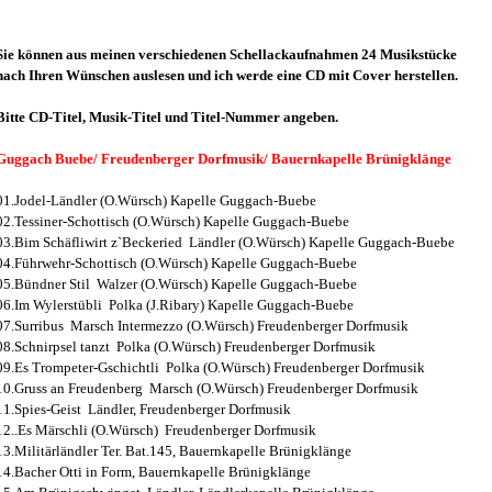
Sie können aus meinen verschiedenen Schellackaufnahmen 24 Musikstücke
nach Ihren Wünschen auslesen und ich werde eine CD mit Cover herstellen.
Bitte CD-Titel, Musik-Titel und Titel-Nummer angeben.
Guggach Buebe/ Freudenberger Dorfmusik/ Bauernkapelle Brünigklänge
01.Jodel-Ländler (O.Würsch) Kapelle Guggach-Buebe
02.Tessiner-Schottisch (O.Würsch) Kapelle Guggach-Buebe
03.Bim Schäfliwirt z`Beckeried Ländler (O.Würsch) Kapelle Guggach-Buebe
04.Führwehr-Schottisch (O.Würsch) Kapelle Guggach-Buebe
05.Bündner Stil Walzer (O.Würsch) Kapelle Guggach-Buebe
06.Im Wylerstübli Polka (J.Ribary) Kapelle Guggach-Buebe
07.Surribus Marsch Intermezzo (O.Würsch) Freudenberger Dorfmusik
08.Schnirpsel tanzt Polka (O.Würsch) Freudenberger Dorfmusik
09.Es Trompeter-Gschichtli Polka (O.Würsch) Freudenberger Dorfmusik
10.Gruss an Freudenberg Marsch (O.Würsch) Freudenberger Dorfmusik
11.Spies-Geist Ländler, Freudenberger Dorfmusik
12..Es Märschli (O.Würsch) Freudenberger Dorfmusik
13.Militärländler Ter. Bat.145, Bauernkapelle Brünigklänge
14.Bacher Otti in Form, Bauernkapelle Brünigklänge