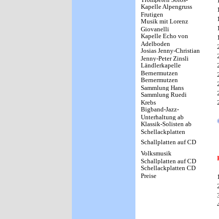
Kapelle Alpengruss
Blasmusik-Brassband
Frutigen
Musik mit Lorenz
Giovanelli
Kapelle Echo von
Adelboden
Josias Jenny-Christian
Jenny-Peter Zinsli
Ländlerkapelle
Bernermutzen
Bernermutzen
(Gottfried Stucki und
Sammlung Hans
Max Weilenmann)
Sammlung Ruedi
Gfeller
Krebs
Bigband-Jazz-
Unterhaltung ab
Klassik-Solisten ab
Schellack
Schellackplatten
Schallplatten auf CD
Volksmusik
Schallplatten auf CD
Schellackplatten CD
Preise