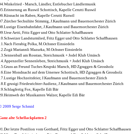
04.Winkelried - Marsch, Ländler, Entlebucher Ländlermusik
05.Erinnerung an Ruswil Schottisch, Kapelle Cerutti Ruswil
06.Küsnacht im Raben, Kapelle Cerutti Ruswil
07.Zürcher Sechsilüte Stimmig, J.Kaufmann und Bauernorchester Zürich
08.Lustige Eisenbahnfahrt, J.Kaufmann und Bauernorchester Zürich
09.Uese Aetti, Fritz Egger und Otto Schlatter Schaffhausen
10.Schweizer Landsturmlied, Fritz Egger und Otto Schlatter Schaffhausen
11.Nach Fierabig Polka, M.Ochsner Einsiedeln
12.Zogä Mariannli Mazurka, M.Ochsner Einsiedeln
13.Sennenball am Rosstan, Streichmusik + Jodel Klub Urnäsch
14.Appenzeller Sennenleben, Streichmusik + Jodel Klub Urnäsch
15.Gruss an Freund Tuches Krupski Marsch, HD Zgraggen & Grossholz
16.Eine Mondnacht auf dem Urnersee Schottisch, HD Zgraggen & Grossholz
17.Lustige Hochzeitsfeier, J.Kaufmann und Bauernorchester Zürich
18.E grusigi Friedesrichter-Audienz, J.Kaufmann und Bauernorchester Zürich
19.Schlagfertig Fox, Kapelle Edi Bär
20.Heimweh der Musikanten Walzer, Kapelle Edi Bär
© 2009 Serge Schmid
Ganz alte Schellackplatten 2
01.Der letzte Postilion vom Gotthard, Fritz Egger und Otto Schlatter Schaffhausen