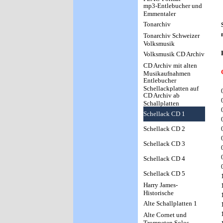
mp3-Entlebucher und
Emmentaler
Musikarchiv
Tonarchiv
Tonarchiv Schweizer
Volksmusik
Volksmusik CD Archiv
CD Archiv mit alten
Musikaufnahmen
Entlebucher
Schellackplatten auf
CD Archiv ab
CD
Schallplatten
Schellack CD 1
Schellack CD 2
Schellack CD 3
Schellack CD 4
Schellack CD 5
Harry James-
Historische
Aufnahmen ab
Alte Schallplatten 1
eigenen
Alte Cornet und
Schellackplatten
Trompeten Solos-