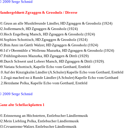
© 2009 Serge Schmid
Handorgelduett Zgraggen & Grossholz / Diverse
01.Gruss an alle Musikfreunde Ländler, HD Zgraggen & Grossholz (1924)
02.Jodlermarsch, HD Zgraggen & Grossholz (1924)
03.Hoch Engelberg Marsch, HD Zgraggen & Grossholz (1924)
04.Sophien Schottisch, HD Zgraggen & Grossholz (1924)
05.Bim Anni im Gärtli Walzer, HD Zgraggen & Grossholz (1924)
06.I d`r Obermühle z`Wollerau Mazurka, HD Zgraggen & Grossholz (1924)
07.Frühlingsboten Mazurka, HD Zgraggen & Dittli (1929)
08.Durch Schwert und Lobeer Marsch, HD Zgraggen & Dittli (1929).
09.Variata Schottisch, Kapelle Echo vom Gotthard, Erstfeld
10.Auf der Kinzigkulm Ländler (A.Schuler) Kapelle Echo vom Gotthard, Erstfeld
11.Zogä mached no ä Runde Ländler (A.Schuler) Kapelle Echo vom Gotthard
12.Herzdame Polka, Kapelle Echo vom Gotthard, Erstfeld
© 2009 Serge Schmid
Ganz alte Schellackplatten 1
01.Erinnerung an Höchstetten, Entlebucher Ländlermusik
02.Mein Liebling Polka, Entlebucher Ländlermusik
03.Crysantemo-Walzer, Entlebucher Ländlermusik