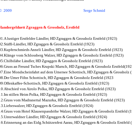
© 2009 Serge Schmid
Handorgelduett Zgraggen & Grossholz, Erstfeld
01.A lustiger Erstfelder Ländler, HD Zgraggen & Grossholz Erstfeld (1923)
02.Stäffi-Ländler, HD Zgraggen & Grossholz Erstfeld (1923)
03.Kupferschmieds Anneli Ländler, HD Zgraggen & Grossholz Erstfeld (1923)
04.Klänge vom Schlossberg Walzer, HD Zgraggen & Grossholz Erstfeld (1923)
05.Chilbiläbe Ländler, HD Zgraggen & Grossholz Erstfeld (1923)
06.Gruss an Freund Tsches Krupski Marsch, HD Zgraggen & Grossholz Erstfeld(192
07.Eine Mondscheinfahrt auf dem Urnersee Schottisch, HD Zgraggen & Grossholz 
08.Der Urner Föhn Schottisch, HD Zgraggen & Grossholz Erstfeld (1923
09.Offenkaffee-Schottisch, HD Zgraggen & Grossholz Erstfeld (1923)
10.Abschied von Airolo Polka, HD Zgraggen & Grossholz Erstfeld (1923)
11.Im stillen Heim Polka, HD Zgraggen & Grossholz Erstfeld (1923)
12.Gruss vom Madranertal Mazurka, HD Zgraggen & Grossholz Erstfeld (1923)
13.Liebeswalzer, HD Zgraggen & Grossholz Erstfeld (1924)
14.Gruss vom Hotel Klausenpasshöhe Walzer, HD Zgraggen & Grossholz Erstfeld (
15.Unterwaldner Ländler, HD Zgraggen & Grossholz Erstfeld (1924)
16.Erinnerung an das Eidg.Schützenfest Aarau, HD Zgraggen & Grossholz Erstfeld 