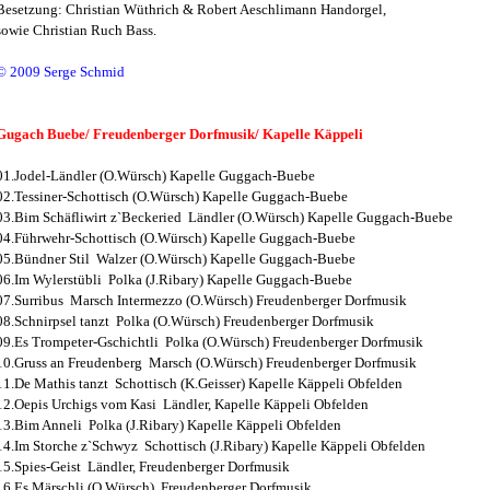
Besetzung: Christian Wüthrich & Robert Aeschlimann Handorgel,
sowie Christian Ruch Bass.
© 2009 Serge Schmid
Gugach Buebe/ Freudenberger Dorfmusik/ Kapelle Käppeli
01.Jodel-Ländler (O.Würsch) Kapelle Guggach-Buebe
02.Tessiner-Schottisch (O.Würsch) Kapelle Guggach-Buebe
03.Bim Schäfliwirt z`Beckeried Ländler (O.Würsch) Kapelle Guggach-Buebe
04.Führwehr-Schottisch (O.Würsch) Kapelle Guggach-Buebe
05.Bündner Stil Walzer (O.Würsch) Kapelle Guggach-Buebe
06.Im Wylerstübli Polka (J.Ribary) Kapelle Guggach-Buebe
07.Surribus Marsch Intermezzo (O.Würsch) Freudenberger Dorfmusik
08.Schnirpsel tanzt Polka (O.Würsch) Freudenberger Dorfmusik
09.Es Trompeter-Gschichtli Polka (O.Würsch) Freudenberger Dorfmusik
10.Gruss an Freudenberg Marsch (O.Würsch) Freudenberger Dorfmusik
11.De Mathis tanzt Schottisch (K.Geisser) Kapelle Käppeli Obfelden
12.Oepis Urchigs vom Kasi Ländler, Kapelle Käppeli Obfelden
13.Bim Anneli Polka (J.Ribary) Kapelle Käppeli Obfelden
14.Im Storche z`Schwyz Schottisch (J.Ribary) Kapelle Käppeli Obfelden
15.Spies-Geist Ländler, Freudenberger Dorfmusik
16.Es Märschli (O.Würsch) Freudenberger Dorfmusik