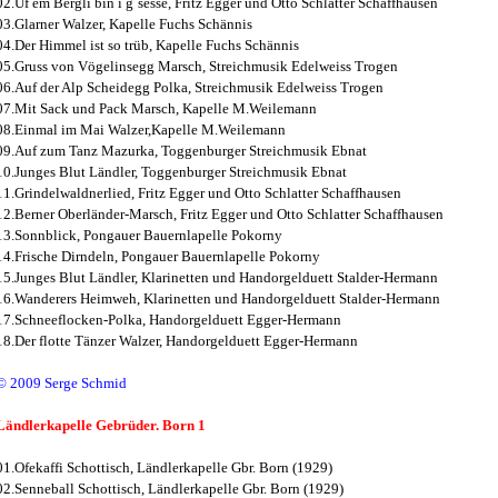
02.Uf em Bergli bin i g`sesse, Fritz Egger und Otto Schlatter Schaffhausen
03.Glarner Walzer, Kapelle Fuchs Schännis
04.Der Himmel ist so trüb, Kapelle Fuchs Schännis
05.Gruss von Vögelinsegg Marsch, Streichmusik Edelweiss Trogen
06.Auf der Alp Scheidegg Polka, Streichmusik Edelweiss Trogen
07.Mit Sack und Pack Marsch, Kapelle M.Weilemann
08.Einmal im Mai Walzer,Kapelle M.Weilemann
09.Auf zum Tanz Mazurka, Toggenburger Streichmusik Ebnat
10.Junges Blut Ländler, Toggenburger Streichmusik Ebnat
11.Grindelwaldnerlied, Fritz Egger und Otto Schlatter Schaffhausen
12.Berner Oberländer-Marsch, Fritz Egger und Otto Schlatter Schaffhausen
13.Sonnblick, Pongauer Bauernlapelle Pokorny
14.Frische Dirndeln, Pongauer Bauernlapelle Pokorny
15.Junges Blut Ländler, Klarinetten und Handorgelduett Stalder-Hermann
16.Wanderers Heimweh, Klarinetten und Handorgelduett Stalder-Hermann
17.Schneeflocken-Polka, Handorgelduett Egger-Hermann
18.Der flotte Tänzer Walzer, Handorgelduett Egger-Hermann
© 2009 Serge Schmid
Ländlerkapelle Gebrüder. Born 1
01.Ofekaffi Schottisch, Ländlerkapelle Gbr. Born (1929)
02.Senneball Schottisch, Ländlerkapelle Gbr. Born (1929)