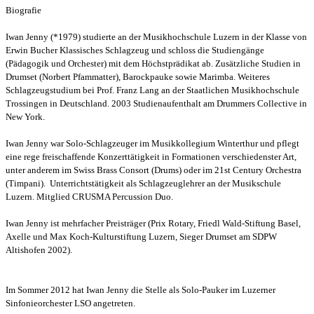
Biografie
Iwan Jenny (*1979) studierte an der Musikhochschule Luzern in der Klasse von
Erwin Bucher Klassisches Schlagzeug und schloss die Studiengänge
(Pädagogik und Orchester) mit dem Höchstprädikat ab. Zusätzliche Studien in
Drumset (Norbert Pfammatter), Barockpauke sowie Marimba. Weiteres
Schlagzeugstudium bei Prof. Franz Lang an der Staatlichen Musikhochschule
Trossingen in Deutschland. 2003 Studienaufenthalt am Drummers Collective in
New York.
Iwan Jenny war Solo-Schlagzeuger im Musikkollegium Winterthur und pflegt
eine rege freischaffende Konzerttätigkeit in Formationen verschiedenster Art,
unter anderem im Swiss Brass Consort (Drums) oder im 21st Century Orchestra
(Timpani). Unterrichtstätigkeit als Schlagzeuglehrer an der Musikschule
Luzern. Mitglied CRUSMA Percussion Duo.
Iwan Jenny ist mehrfacher Preisträger (Prix Rotary, Friedl Wald-Stiftung Basel,
Axelle und Max Koch-Kulturstiftung Luzern, Sieger Drumset am SDPW
Altishofen 2002).
Im Sommer 2012 hat Iwan Jenny die Stelle als Solo-Pauker im Luzerner
Sinfonieorchester LSO angetreten.