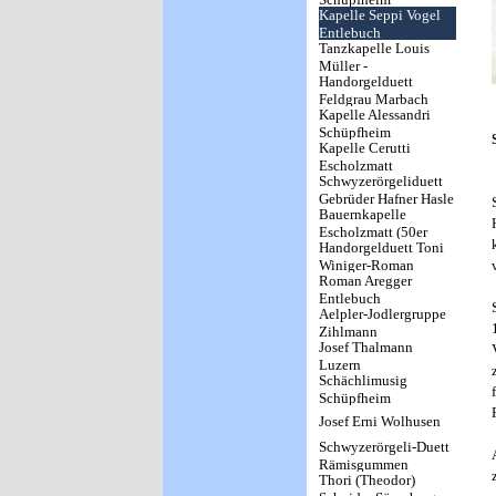
Kapelle Seppi Vogel
Entlebuch
Tanzkapelle Louis
Müller -
Handorgelduett
Ländlerkapelle
Feldgrau Marbach
Sunneschyn Marbach
Kapelle Alessandri
Schüpfheim
Kapelle Cerutti
Escholzmatt
Schwyzerörgeliduett
Gebrüder Hafner Hasle
Bauernkapelle
LU
Escholzmatt (50er
Handorgelduett Toni
Jahre)
Winiger-Roman
Roman Aregger
Aregger Geiss
Entlebuch
Aelpler-Jodlergruppe
Zihlmann
Josef Thalmann
Luzern
Schächlimusig
Schüpfheim
Josef Erni Wolhusen
Schwyzerörgeli-Duett
Rämisgummen
Thori (Theodor)