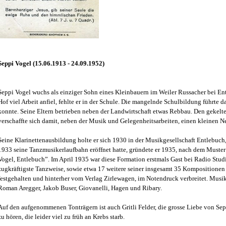
Seppi Vogel (15.06.1913 - 24.09.1952)
Seppi Vogel wuchs als einziger Sohn eines Kleinbauern im Weiler Russacher bei E
Hof viel Arbeit anfiel, fehlte er in der Schule. Die mangelnde Schulbildung führte da
konnte. Seine Eltern betrieben neben der Landwirtschaft etwas Rebbau. Den gekelte
verschaffte sich damit, neben der Musik und Gelegenheitsarbeiten, einen kleinen N
Seine Klarinettenausbildung holte er sich 1930 in der Musikgesellschaft Entlebuch, 
1933 seine Tanzmusikerlaufbahn eröffnet hatte, gründete er 1935, nach dem Muster 
Vogel, Entlebuch”. Im April 1935 war diese Formation erstmals Gast bei Radio Stud
zugkräftigste Tanzweise, sowie etwa 17 weitere seiner insgesamt 35 Kompositionen
festgehalten und hinterher vom Verlag Zirlewagen, im Notendruck verbreitet. Musik
Roman Aregger, Jakob Buser, Giovanelli, Hagen und Ribary.
Auf den aufgenommenen Tonträgern ist auch Gritli Felder, die grosse Liebe von Sepp
zu hören, die leider viel zu früh an Krebs starb.