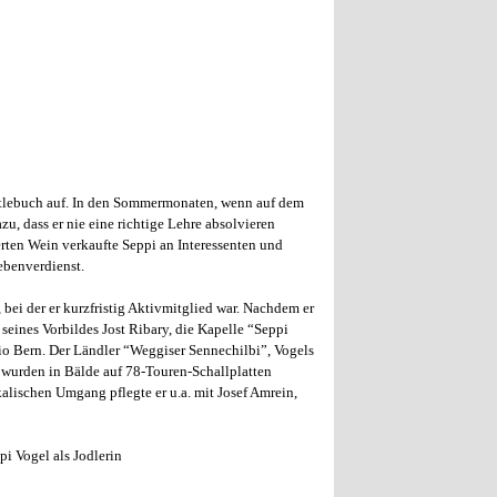
ntlebuch auf. In den Sommermonaten, wenn auf dem
zu, dass er nie eine richtige Lehre absolvieren
rten Wein verkaufte Seppi an Interessenten und
ebenverdienst.
bei der er kurzfristig Aktivmitglied war. Nachdem er
seines Vorbildes Jost Ribary, die Kapelle “Seppi
io Bern. Der Ländler “Weggiser Sennechilbi”, Vogels
 wurden in Bälde auf 78-Touren-Schallplatten
alischen Umgang pflegte er u.a. mit Josef Amrein,
i Vogel als Jodlerin