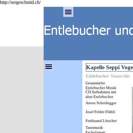
http://sergeschmid.ch/
Direkt zum Seiteninhalt
Menü überspringen
Menü überspringen
Kapelle Seppi Voge
Entlebucher Tonarchiv
Gesammelte
Entlebucher Musik
CD Aufnahmen mit
alter Entlebucher
Musik ab
Anton Scheidegger
Schellackplatten-
Schallplatten-
Josef Felder Flühli
Tonbändern
Ferdinand Lötscher
Tanzmusik
Escholzmatt