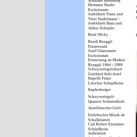
Schnider Sörenberg
Hermann Studer
Escholzmatt
Jodelduett Franz und
Vreni Stadelmann -
Jodelduett Hans und
Kapelle Paradisio
Arthur Schöpfer
Renè Wicky
Ruedi Renggli
Finsterwald
Josef Glanzmann
Escholzmatt
Erinnerung an Markus
Renggli 1964 - 1989
Schwyzerörgeliduett
Gottfried Aebi-Josef
Kapelle Franz
Lötscher (Zollbrück-
Lötscher Schüpfheim
Schärlig)
Kapfenburger
Schwyzerörgeli-
Quartett Schratteflueh
Marbach
Aentlibuecher Giele
Entlebucher Musik ab
Schallplatten
Carl Robert Enzmann
Schüpfheim
Jodlerklub