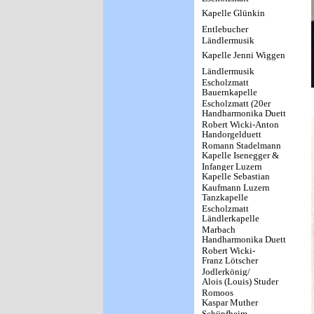
Kapelle Glünkin
Entlebucher
Ländlermusik
Kapelle Jenni Wiggen
Ländlermusik
Escholzmatt
Bauernkapelle
Escholzmatt (20er
Handharmonika Duett
Jahre)
Robert Wicki-Anton
Handorgelduett
Thalmann
Romann Stadelmann
Escholzmatt
Kapelle Isenegger &
& Edy Erni Zürich
Infanger Luzern
Kapelle Sebastian
Kaufmann Luzern
Tanzkapelle
Escholzmatt
Ländlerkapelle
Marbach
Handharmonika Duett
Robert Wicki-
Franz Lötscher
Hermann Kaufmann
Jodlerkönig/
Escholzmatt
Alois (Louis) Studer
Jodlerklub Edelweiss
Romoos
Luzern
Kaspar Muther
Schüpfheim