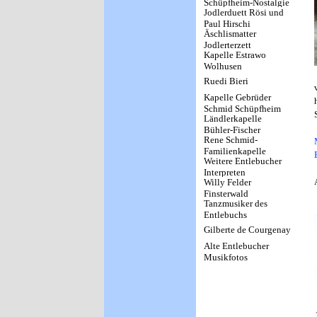
Schüpfheim-Nostalgie
Jodlerduett Rösi und
Paul Hirschi
Äschlismatter
Jodlerterzett
Kapelle Estrawo
Wolhusen
Ruedi Bieri
Kapelle Gebrüder
Schmid Schüpfheim
Ländlerkapelle
Bühler-Fischer
Rene Schmid-
Wolhusen
Familienkapelle
Weitere Entlebucher
Schmid
Interpreten
Willy Felder
Finsterwald
Tanzmusiker des
Entlebuchs
Gilberte de Courgenay
Alte Entlebucher
Musikfotos