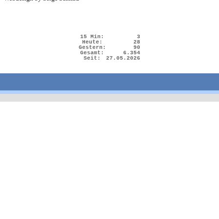
15 Min:
3
Heute:
28
Gestern:
90
Gesamt:
6.354
Seit:
27.05.2026
Zurück zum Seiteninhalt