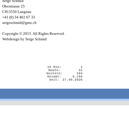
Serge Schmid
Oberstrasse 25
CH-3550 Langnau
+41 (0) 34 402 67 33
sergeschmid@gmx.ch
Copyright © 2015. All Rights Reserved.
Webdesign by Serge Schmid
15 Min:
1
Heute:
31
Gestern:
104
Gesamt:
6.156
Seit:
27.05.2026
Zurück zum Seiteninhalt