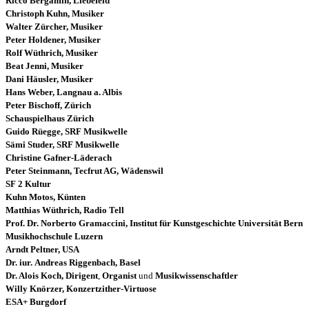
Ricco Bergamin, Liebefeld
Christoph Kuhn, Musiker
Walter Zürcher, Musiker
Peter Holdener, Musiker
Rolf Wüthrich, Musiker
Beat Jenni, Musiker
Dani Häusler, Musiker
Hans Weber, Langnau a. Albis
Peter Bischoff, Zürich
Schauspielhaus Zürich
Guido Rüegge, SRF Musikwelle
Sämi Studer,
SRF Musikwelle
Christine Gafner-Läderach
Peter Steinmann,
Tecfrut AG, Wädenswil
SF 2 Kultur
Kuhn Motos, Künten
Matthias Wüthrich, Radio Tell
Prof. Dr. Norberto Gramaccini, Institut für Kunstgeschichte Universität Bern
Musikhochschule Luzern
Arndt Peltner, USA
Dr. iur.
Andreas Riggenbach,
Basel
Dr. Alois Koch,
Dirigent
,
Organist
und
Musikwissenschaftler
Willy Knörzer, Konzertzither-Virtuose
ESA+ Burgdorf