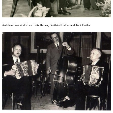
Auf dem Foto sind v.l.n.r. Fritz Hafner, Gottfried Hafner und Toni Theiler.