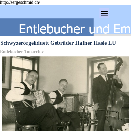
http://sergeschmid.ch/
Direkt zum Seiteninhalt
Menü überspringen
Schwyzerörgeliduett Gebrüder Hafner Hasle LU
Entlebucher Tonarchiv