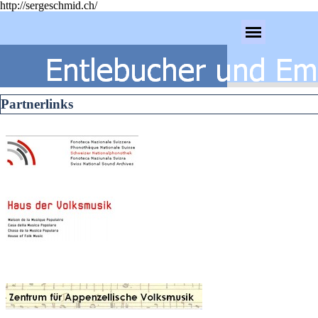
http://sergeschmid.ch/
Direkt zum Seiteninhalt
Menü überspringen
Partnerlinks