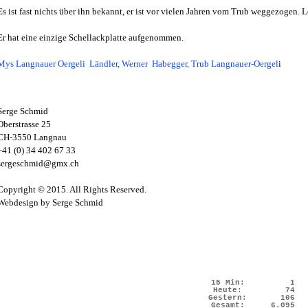
Es ist fast nichts über ihn bekannt, er ist vor vielen Jahren vom Trub weggezogen. L
Er hat eine einzige Schellackplatte aufgenommen.
Mys Langnauer Oergeli Ländler, Werner Habegger, Trub Langnauer-Oergel
i
Serge Schmid
Oberstrasse 25
CH-3550 Langnau
+41 (0) 34 402 67 33
sergeschmid@gmx.ch
Copyright © 2015. All Rights Reserved.
Webdesign by Serge Schmid
15 Min:
1
Heute:
74
Gestern:
106
Gesamt:
6.095