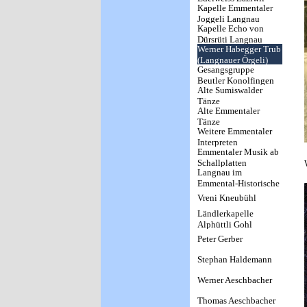
Kapelle Emmentaler
Joggeli Langnau
Kapelle Echo von
Dürsrüti Langnau
Werner Habegger Trub
(Langnauer Örgeli)
Gesangsgruppe
Beutler Konolfingen
Alte Sumiswalder
Tänze
Alte Emmentaler
Tänze
Weitere Emmentaler
Interpreten
Emmentaler Musik ab
Schallplatten
Langnau im
Emmental-Historische
Musikaufnahmen
Vreni Kneubühl
Ländlerkapelle
Alphüttli Gohl
Peter Gerber
Stephan Haldemann
Werner Aeschbacher
Thomas Aeschbacher