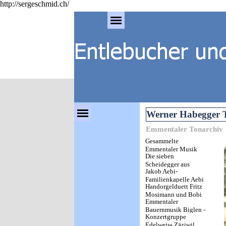
http://sergeschmid.ch/
Direkt zum Seiteninhalt
Menü überspringen
Menü überspringen
Werner Habegger T
Emmentaler Tonarchiv
Gesammelte
Emmentaler Musik
Die sieben
Scheidegger aus
Jakob Aebi-
Huttwil (The
Familienkapelle Aebi
Scheidegger Seven)
Handorgelduett Fritz
Mosimann und Bobi
Emmentaler
Hirsbrunner
Bauernmusik Biglen -
Sumiswald
Konzertgruppe
Walkringen
Edelweiss Zäziwil