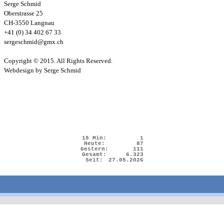
Serge Schmid
Oberstrasse 25
CH-3550 Langnau
+41 (0) 34 402 67 33
sergeschmid@gmx.ch
Copyright © 2015. All Rights Reserved.
Webdesign by Serge Schmid
15 Min:
1
Heute:
87
Gestern:
111
Gesamt:
6.323
Seit:
27.05.2026
Zurück zum Seiteninhalt