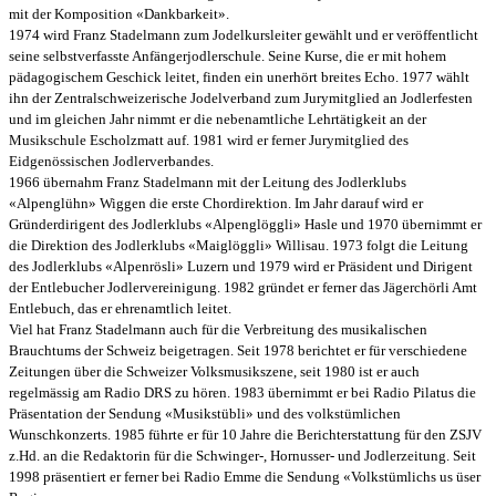
mit der Komposition «Dankbarkeit».
1974 wird Franz Stadelmann zum Jodelkursleiter gewählt und er veröffentlicht
seine selbstverfasste Anfängerjodlerschule. Seine Kurse, die er mit hohem
pädagogischem Geschick leitet, finden ein unerhört breites Echo. 1977 wählt
ihn der Zentralschweizerische Jodelverband zum Jurymitglied an Jodlerfesten
und im gleichen Jahr nimmt er die nebenamtliche Lehrtätigkeit an der
Musikschule Escholzmatt auf. 1981 wird er ferner Jurymitglied des
Eidgenössischen Jodlerverbandes.
1966 übernahm Franz Stadelmann mit der Leitung des Jodlerklubs
«Alpenglühn» Wiggen die erste Chordirektion. Im Jahr darauf wird er
Gründerdirigent des Jodlerklubs «Alpenglöggli» Hasle und 1970 übernimmt er
die Direktion des Jodlerklubs «Maiglöggli» Willisau. 1973 folgt die Leitung
des Jodlerklubs «Alpenrösli» Luzern und 1979 wird er Präsident und Dirigent
der Entlebucher Jodlervereinigung. 1982 gründet er ferner das Jägerchörli Amt
Entlebuch, das er ehrenamtlich leitet.
Viel hat Franz Stadelmann auch für die Verbreitung des musikalischen
Brauchtums der Schweiz beigetragen. Seit 1978 berichtet er für verschiedene
Zeitungen über die Schweizer Volksmusikszene, seit 1980 ist er auch
regelmässig am Radio DRS zu hören. 1983 übernimmt er bei Radio Pilatus die
Präsentation der Sendung «Musikstübli» und des volkstümlichen
Wunschkonzerts. 1985 führte er für 10 Jahre die Berichterstattung für den ZSJV
z.Hd. an die Redaktorin für die Schwinger-, Hornusser- und Jodlerzeitung. Seit
1998 präsentiert er ferner bei Radio Emme die Sendung «Volkstümlichs us üser