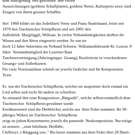
dem Jodelgesang treu geblieben.
Ihre vielen
Auszeichnungen
(goldene Schallplatten, goldene Noten, Kulturpreis usw).
sind
Zeugen von ihrem grossen Schaffen.
Seit 1960 bildet sie das Jodelduett Vreny und Franz Stadelmann, leitet seit
1979 den Trachtenchor Schüpfheim und seit 2001 den
Jodlerklub Maiglöggli, Willisau.
In vielen Verbandstätigkeiten durften ihr
Wissen und ihre Ideen eingesetzt werden. So war sie
doch
12 Jahre Sekretärin im Verband Schweiz. Volksmusikfreunde Kt. Luzern.
9
Jahre Vorstandsmitglied der Luzerner Kant
Trachtenvereinigung (Arbeitsgruppe Gesang), Kursleiterin in verschiedenen
Gesangs- und Jodlerkursen.
Für viele Vereinsanlässe schrieb sie jeweils Gedichte und für Komponisten
Texte.
Es war der Trachtenchor Schüpfheim, welcher sie ansportnte doch einmal ein
Lied selber und nicht für andere zu schreiben.
So entstand ihre erste Komposition „Bärgwält“,
welche selbstverständlich dem
Trachtenchor Schüpfheim gewidmet wurde.
Erwähnenswert sind die Drehbücher, welche aus ihrer Feder stammen.
Ihr 30-
jähriges Wirken im Trachtenchor Schüpfheim
zeigt zu jedem Konzertmotto jeweils die passende Neukomposition. Nur einige
zu nennen:.
„zum Jubiläum, Dorfläbe,
Chilbizyt, e Bärggang usw..“
Bis heute stammen aus ihrer Feder über 20 Duett-