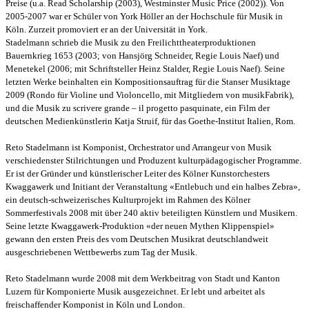
Preise (u.a. Read Scholarship (2003), Westminster Music Price (2002)). Von
2005-2007 war er Schüler von York Höller an der Hochschule für Musik in
Köln. Zurzeit promoviert er an der Universität in York.
Stadelmann schrieb die Musik zu den Freilichttheaterproduktionen
Bauernkrieg 1653 (2003; von Hansjörg Schneider, Regie Louis Naef) und
Menetekel (2006; mit Schriftsteller Heinz Stalder, Regie Louis Naef). Seine
letzten Werke beinhalten ein Kompositionsauftrag für die Stanser Musiktage
2009 (Rondo für Violine und Violoncello, mit Mitgliedern von musikFabrik),
und die Musik zu scrivere grande – il progetto pasquinate, ein Film der
deutschen Medienkünstlerin Katja Struif, für das Goethe-Institut Italien, Rom.
Reto Stadelmann ist Komponist, Orchestrator und Arrangeur von Musik
verschiedenster Stilrichtungen und Produzent kulturpädagogischer Programme.
Er ist der Gründer und künstlerischer Leiter des Kölner Kunstorchesters
Kwaggawerk und Initiant der Veranstaltung «Entlebuch und ein halbes Zebra»,
ein deutsch-schweizerisches Kulturprojekt im Rahmen des Kölner
Sommerfestivals 2008 mit über 240 aktiv beteiligten Künstlern und Musikern.
Seine letzte Kwaggawerk-Produktion «der neuen Mythen Klippenspiel»
gewann den ersten Preis des vom Deutschen Musikrat deutschlandweit
ausgeschriebenen Wettbewerbs zum Tag der Musik.
Reto Stadelmann wurde 2008 mit dem Werkbeitrag von Stadt und Kanton
Luzern für Komponierte Musik ausgezeichnet. Er lebt und arbeitet als
freischaffender Komponist in Köln und London.