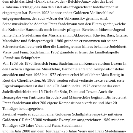
dem nicht das Lied «Dankbarkeit», der «Beichle-Juuz» oder das Lied
«Däheim» erklingt, das ihm den Titel als erfolgreichster Jodelkomponist
eingetragen hat. Bereits 1993 konnte er den Goldenen Violinschlüssel
entgegennehmen, der auch «Oscar der Volksmusik» genannt wird.
Seine musikalische Ader hat Franz Stadelmann von den Eltern geerbt, welche
die Kultur der Hausmusik noch intensiv pflegten. Bereits in frühester Jugend
lernte Franz Stadelmann das Musizieren mit Akkordeon, Klavier, Bass, Gitarre,
Mandoline und Schwyzerörgeli. 1960 gründete er zusammen mit seiner
Schwester das heute weit über die Landesgrenzen hinaus bekannte Jodelduett
Vreny und Franz Stadelmann. 1962 gründete er ferner die Ländlerkapelle
«Paradiso» Schüpfheim.
Von 1968 bis 1970 liess sich Franz Stadelmann am Konservatorium Luzern in
den Fächern allgemeine Musiklehre, Harmonielehre und Kompositionslehre
ausbilden und von 1968 bis 1972 erlernte er bei Musiklehrer Alois Rettig in
Root die Chordirektion. Ab 1968 werden selbst verfasste Texte vertont, erste
Eigenkomposition ist das Lied «Oh Äntlibuech». 1975 erscheint das erste
Jodelliedbüchlein mit 15 Titeln für Solo, Duett und Terzett. Auch die
Herausgabe von Partituren für Jodel- und Männerchöre beginnt. Bis heute hat
Franz Stadelmann über 200 eigene Kompositionen verfasst und über 20
Tonträger herausgegeben.
Zweimal wurde er auch mit einer Goldenen Schallplatte respektiv mit einer
Goldenen CD für 25`000 verkaufte Exemplare ausgezeichnet: 1989 mit dem
Tonträger «20 Jahre Vreni und Franz Stadelmann»
und im Jahr 2000 mit dem Tonträger «25 Jahre Vreny und Franz Stadelmann»