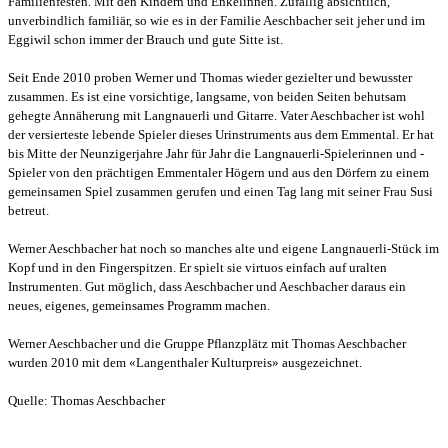
Familienfesten. Mit den Kindern und Enkelinnen. Zufällig absichtlich,
unverbindlich familiär, so wie es in der Familie Aeschbacher seit jeher und im
Eggiwil schon immer der Brauch und gute Sitte ist.
Seit Ende 2010 proben Werner und Thomas wieder gezielter und bewusster
zusammen. Es ist eine vorsichtige, langsame, von beiden Seiten behutsam
gehegte Annäherung mit Langnauerli und Gitarre. Vater Aeschbacher ist wohl
der versierteste lebende Spieler dieses Urinstruments aus dem Emmental. Er hat
bis Mitte der Neunzigerjahre Jahr für Jahr die Langnauerli-Spielerinnen und -
Spieler von den prächtigen Emmentaler Högern und aus den Dörfern zu einem
gemeinsamen Spiel zusammen gerufen und einen Tag lang mit seiner Frau Susi
betreut.
Werner Aeschbacher hat noch so manches alte und eigene Langnauerli-Stück im
Kopf und in den Fingerspitzen. Er spielt sie virtuos einfach auf uralten
Instrumenten. Gut möglich, dass Aeschbacher und Aeschbacher daraus ein
neues, eigenes, gemeinsames Programm machen.
Werner Aeschbacher und die Gruppe Pflanzplätz mit Thomas Aeschbacher
wurden 2010 mit dem «Langenthaler Kulturpreis» ausgezeichnet.
Quelle: Thomas Aeschbacher