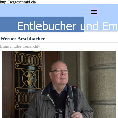
http://sergeschmid.ch/
Direkt zum Seiteninhalt
Menü überspringen
Werner Aeschbacher
Emmentaler Tonarchiv