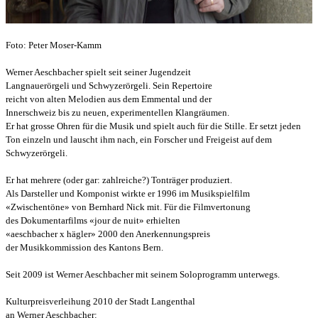
Foto: Peter Moser-Kamm
Werner Aeschbacher spielt seit seiner Jugendzeit
Langnauerörgeli und Schwyzerörgeli. Sein Repertoire
reicht von alten Melodien aus dem Emmental und der
Innerschweiz bis zu neuen, experimentellen Klangräumen.
Er hat grosse Ohren für die Musik und spielt auch für die Stille. Er setzt jeden
Ton einzeln und lauscht ihm nach, ein Forscher und Freigeist auf dem
Schwyzerörgeli.
Er hat mehrere (oder gar: zahlreiche?) Tonträger produziert.
Als Darsteller und Komponist wirkte er 1996 im Musikspielfilm
«Zwischentöne» von Bernhard Nick mit. Für die Filmvertonung
des Dokumentarfilms «jour de nuit» erhielten
«aeschbacher x hägler» 2000 den Anerkennungspreis
der Musikkommission des Kantons Bern.
Seit 2009 ist Werner Aeschbacher mit seinem Soloprogramm unterwegs.
Kulturpreisverleihung 2010 der Stadt Langenthal
an Werner Aeschbacher: