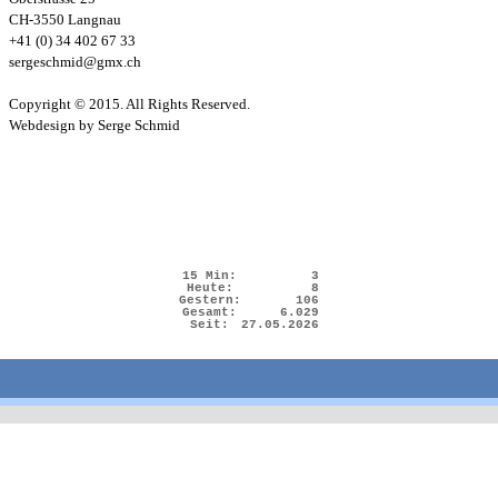
CH-3550 Langnau
+41 (0) 34 402 67 33
sergeschmid@gmx.ch
Copyright © 2015. All Rights Reserved.
Webdesign by Serge Schmid
15 Min:
3
Heute:
8
Gestern:
106
Gesamt:
6.029
Seit:
27.05.2026
Zurück zum Seiteninhalt