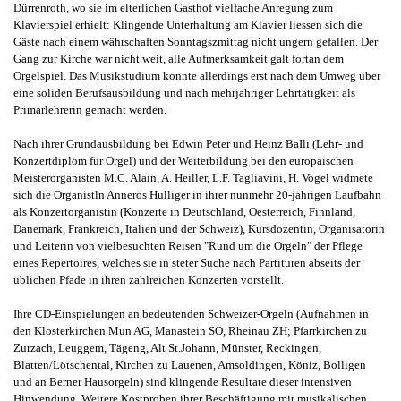
Dürrenroth, wo sie im elterlichen Gasthof vielfache Anregung zum
Klavierspiel erhielt: Klingende Unterhaltung am Klavier liessen sich die
Gäste nach einem währschaften Sonntagszmittag nicht ungern gefallen. Der
Gang zur Kirche war nicht weit, alle Aufmerksamkeit galt fortan dem
Orgelspiel. Das Musikstudium konnte allerdings erst nach dem Umweg über
eine soliden Berufsausbildung und nach mehrjähriger Lehrtätigkeit als
Primarlehrerin gemacht werden.
Nach ihrer Grundausbildung bei Edwin Peter und Heinz BaIli (Lehr- und
Konzertdiplom für Orgel) und der Weiterbildung bei den europäischen
Meisterorganisten M.C. Alain, A. Heiller, L.F. Tagliavini, H. Vogel widmete
sich die Organistln Annerös Hulliger in ihrer nunmehr 20-jährigen Laufbahn
als Konzertorganistin (Konzerte in Deutschland, Oesterreich, Finnland,
Dänemark, Frankreich, Italien und der Schweiz), Kursdozentin, Organisatorin
und Leiterin von vielbesuchten Reisen "Rund um die Orgeln" der Pflege
eines Repertoires, welches sie in steter Suche nach Partituren abseits der
üblichen Pfade in ihren zahlreichen Konzerten vorstellt.
Ihre CD-Einspielungen an bedeutenden Schweizer-Orgeln (Aufnahmen in
den Klosterkirchen Mun AG, Manastein SO, Rheinau ZH; Pfarrkirchen zu
Zurzach, Leuggem, Tägeng, Alt St.Johann, Münster, Reckingen,
Blatten/Lötschental, Kirchen zu Lauenen, Amsoldingen, Köniz, Bolligen
und an Berner Hausorgeln) sind klingende Resultate dieser intensiven
Hinwendung. Weitere Kostproben ihrer Beschäftigung mit musikalischen