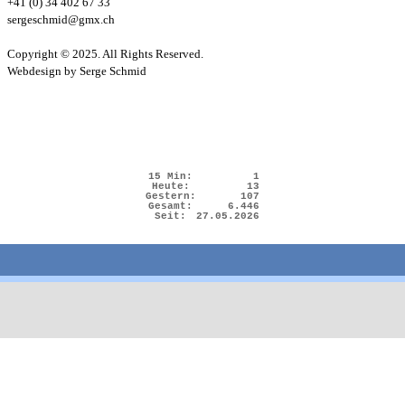
+41 (0) 34 402 67 33
sergeschmid@gmx.ch
Copyright © 2025. All Rights Reserved.
Webdesign by Serge Schmid
15 Min:
1
Heute:
13
Gestern:
107
Gesamt:
6.446
Seit:
27.05.2026
Zurück zum Seiteninhalt