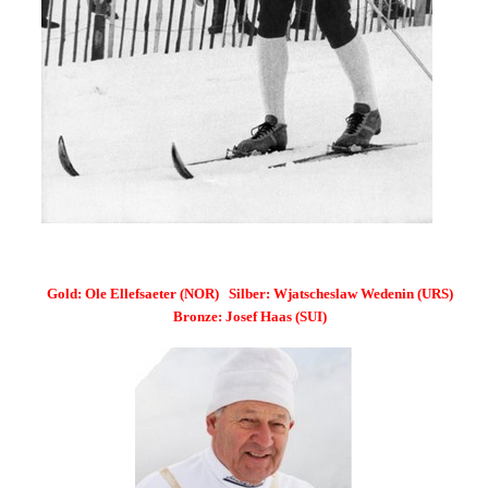
Gold: Ole Ellefsaeter (NOR) Silber: Wjatscheslaw Wedenin (URS)
Bronze: Josef Haas (SUI)