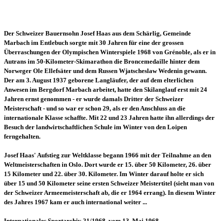
Der Schweizer Bauernsohn Josef Haas aus dem Schärlig, Gemeinde
Marbach im Entlebuch sorgte mit 30 Jahren für eine der grossen
Überraschungen der Olympischen Winterspiele 1968 von Grénoble, als er in
Autrans im 50-Kilometer-Skimarathon die Broncemedaille hinter dem
Norweger Ole Ellefsäter und dem Russen Wjatscheslaw Wedenin gewann.
Der am 3. August 1937 geborene Langläufer, der auf dem elterlichen
Anwesen im Bergdorf Marbach arbeitet, hatte den Skilanglauf erst mit 24
Jahren ernst genommen - er wurde damals Dritter der Schweizer
Meisterschaft - und so war er schon 29, als er den Anschluss an die
internationale Klasse schaffte. Mit 22 und 23 Jahren hatte ihn allerdings der
Besuch der landwirtschaftlichen Schule im Winter von den Loipen
ferngehalten.
Josef Haas' Aufstieg zur Weltklasse begann 1966 mit der Teilnahme an den
Weltmeisterschaften in Oslo. Dort wurde er 15. über 50 Kilometer, 26. über
15 Kilometer und 22. über 30. Kilometer. Im Winter darauf holte er sich
über 15 und 50 Kilometer seine ersten Schweizer Meistertitel (sieht man von
der Schweizer Armeemeisterschaft ab, die er 1964 errang). In diesem Winter
des Jahres 1967 kam er auch international weiter ...
Internationales Sportarchiv 21/1968 vom 13. Mai 1968